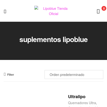
0
Lipoblue
Tienda
suplementos lipoblue
Oficial
Filter
Ultralipo
Quemadores Ultra
,