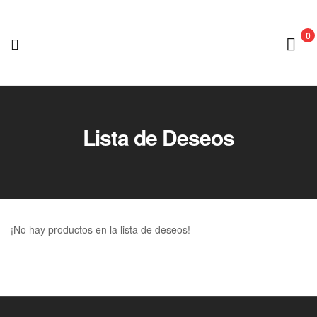
0
Lipoblue
Tienda
Lista de Deseos
Oficial
¡No hay productos en la lista de deseos!