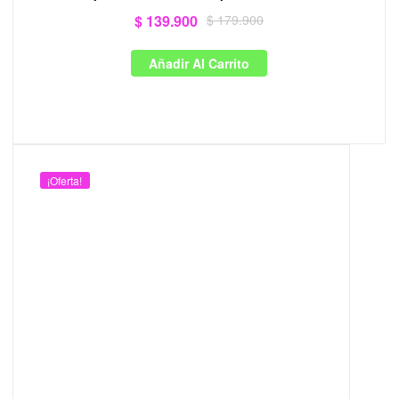
$
139.900
$
179.900
Añadir Al Carrito
¡Oferta!