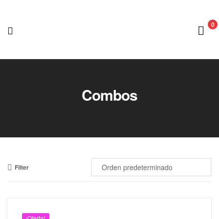
0
Lipoblue
Tienda
Combos
Oficial
Filter
¡Oferta!