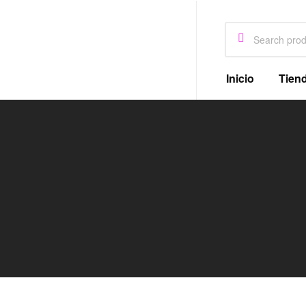
Inicio
Tien
Lipoblue
Tienda
Oficial
Lipoblue
Original
Pagina
Oficial